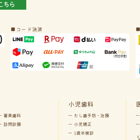
■コード決済
小児歯科
審美歯科
むし歯予防・治療
訪問診療
小児矯正
1歳半検診